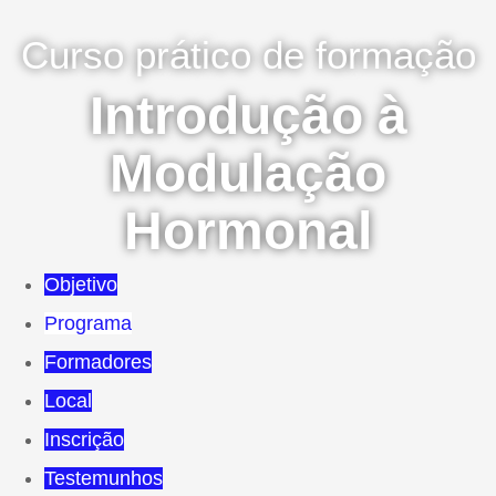
Curso prático de formação
Introdução à
Modulação
Hormonal
Objetivo
Programa
Formadores
Local
Inscrição
Testemunhos