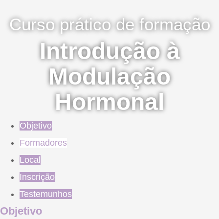
Curso prático de formação
Introdução à
Modulação
Hormonal
Objetivo
Formadores
Local
Inscrição
Testemunhos
Objetivo