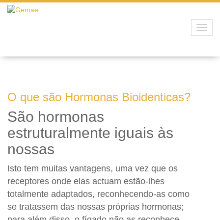
Toggl
navig
O que são Hormonas Bioidenticas?
São hormonas
estruturalmente iguais às
nossas
Isto tem muitas vantagens, uma vez que os
receptores onde elas actuam estão-lhes
totalmente adaptados, reconhecendo-as como
se tratassem das nossas próprias hormonas;
para além disso, o fígado não as reconhece