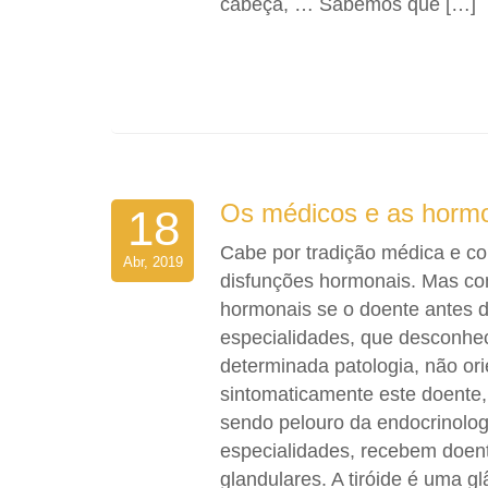
cabeça, … Sabemos que […]
Os médicos e as horm
18
Cabe por tradição médica e co
Abr, 2019
disfunções hormonais. Mas com
hormonais se o doente antes d
especialidades, que desconhec
determinada patologia, não ori
sintomaticamente este doente,
sendo pelouro da endocrinolog
especialidades, recebem doent
glandulares. A tiróide é uma g