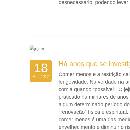
desnecessário, podendo levar 
Há anos que se investi
18
Comer menos e a restrição cal
Abr, 2017
longevidade. Na verdade na an
comia quando “possível”. O je
praticado há milhares de anos
algum determinado período do 
“renovação” física e espiritua
comer menos é uma das medida
envelhecimento e diminuir o ri